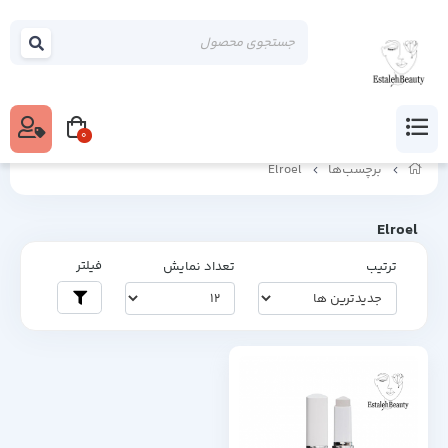
0
برچسب‌ها
Elroel
Elroel
فیلتر
ترتیب
تعداد نمایش