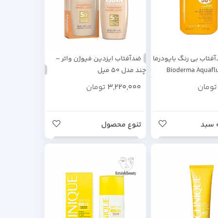
فتاب بی رنگ بایودرما
ضدآفتاب ایزدین فیوژن واتر –
م Bioderma Aquafluide
چند مدل 50 میل
تومان
3,220,000
تومان
 سبد
تنوع محصول