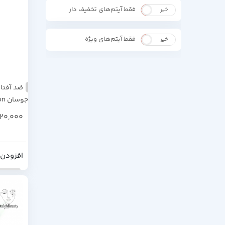
فقط آیتم‌های تخفیف دار
خیر
بله
فقط آیتم‌های ویژه
خیر
بله
ضد آفتاب
میل
920,000
افزودن 