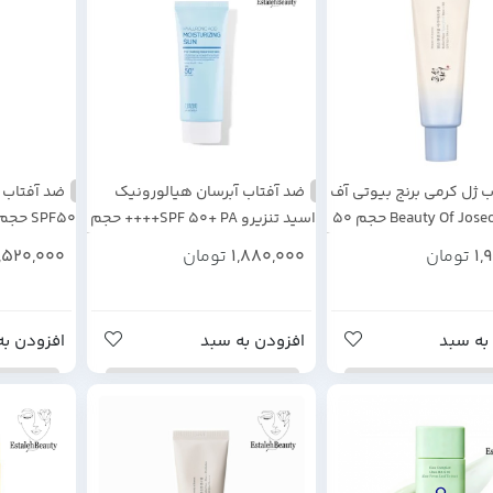
 ژل کرمی برنج بیوتی آف
ضد آفتاب آبرسان هیالورونیک
ضد آفتاب ک
جوسان Beauty Of Joseon حجم 50
اسید تنزیرو SPF 50+ PA++++ حجم
SPF50 حجم ۵۰ میل
50 گرم
1,
تومان
1,880,000
تومان
1,520,000
به سبد
افزودن به سبد
افزودن به