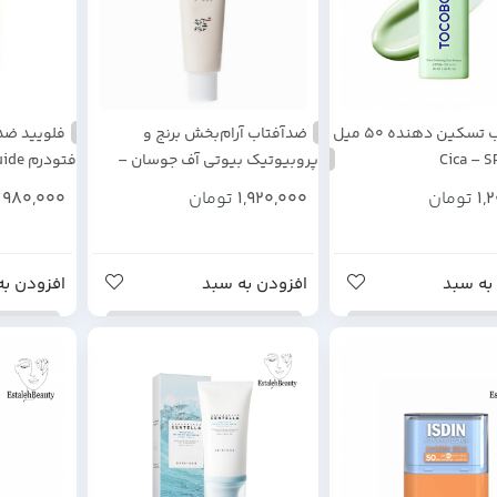
ضدآفتاب تسکین‌ دهنده 50 میل
ضدآفتاب آرام‌بخش برنج و
فلویید ضدآ
Cica – S
پروبیوتیک بیوتی آف جوسان –
فتودر
SPF50+ PA+++ | ۵۰ میلی‌لیتر
SPF50 حجم 30 میلی لیتر
1,
تومان
1,920,000
تومان
980,000
(Beauty of Joseon Relief Sun Rice
+ Probiotics SPF50+ PA+++ –
50ml)
به سبد
افزودن به سبد
افزودن به