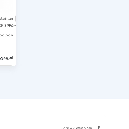
ICK SPF50
600,000
افزودن 