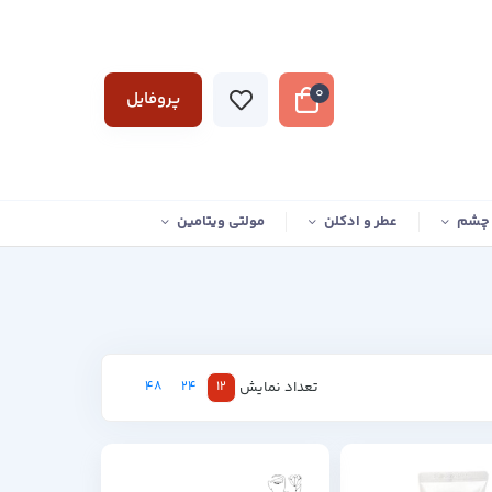
0
پروفایل
 چشم
عطر و ادکلن
مولتی ویتامین
تعداد نمایش
48
24
12