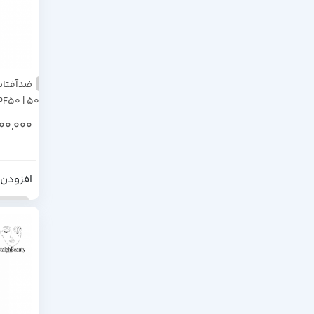
PF50 | ۵۰
200,000
افزودن 