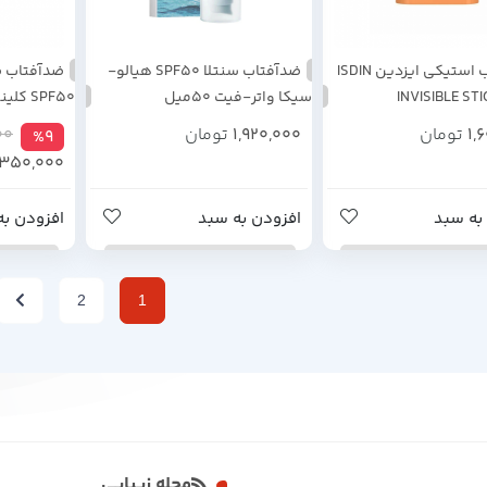
ضدآفتاب استیکی ایزدین ISDIN
ضدآفتاب سنتلا SPF۵۰ هیالو-
ضدآفتاب ض
INVISIBLE ST
سیکا واتر-فیت 50میل
SPF50 کلینیک 50 میل اصل
1,
تومان
1,920,000
تومان
00
%9
,350,000
به سبد
افزودن به سبد
افزودن به
2
1
مجله زیبایی