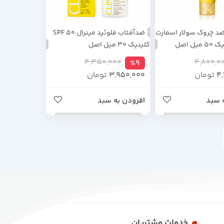
د چروک سولار اسمارت
ضدآفتاب فلوئید مینرال SPF 50
کلینیک ۳۰ میل اصل
4,350,000
4,800,0
%9
4
تومان
3,950,000
تومان
 سبد
افزودن به سبد
خدمات مشتریان