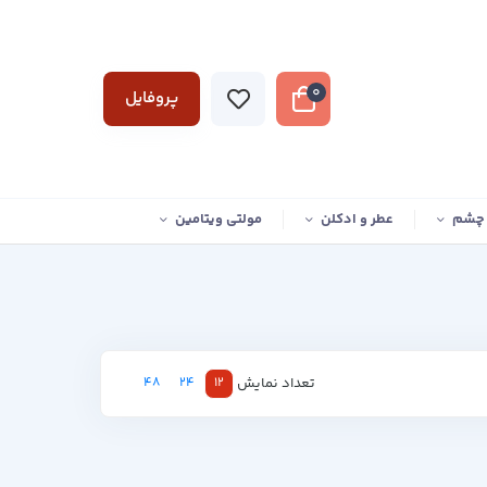
0
پروفایل
 چشم
عطر و ادکلن
مولتی ویتامین
تعداد نمایش
48
24
12