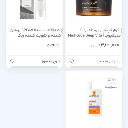
کرم کپسولی ویتامین C
ضدآفتاب سنتلا SPF50 روشن
مدیکیوب | Medicube Deep Vita
کننده و تقویت کننده رنگ
C Capsule Cream G55/1.9oz –
پوست 50میل
3,131,000
به زودی
تومان
55ml
افزودن به سبد
تنوع محصول