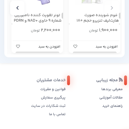
فوم شوینده صورت
تونر تقویت کننده نامبوزین
می
هارت‌لیف تنزیرو حجم 180
شماره 9 حاوی +NAD و PDRN
پوس
گرم
حجم 150 میلی لیتر
H2O بایودر
00
2,200,000
1,900,000
تومان
تومان
افزودن به سبد
افزودن به سبد
تن
مجله زیبایی
خدمات مشتریان
معرفی برندها
قوانین و مقررات
مقالات آموزشی
پیگیری سفارش
راهنمای خرید
ثبت شکایات در سایت
تماس با ما