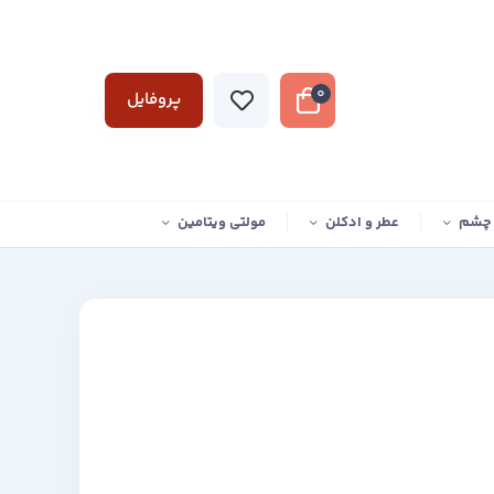
0
پروفایل
 چشم
عطر و ادکلن
مولتی ویتامین