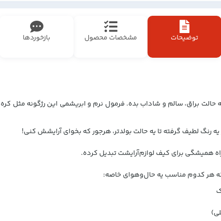
توضیحات
مشخصات محصول
بازخوردها
ی شیگلم مدل Buttery bliss به پوستت یه حالت براق، سالم و شاداب بده. فرمول نرم و ابریشمی ای
یه رنگ لطیف گرفته تا یه حالت بولدتر، هرجور که بخوای آرایشش کنی!
راه همیشگی برای کیف لوازم‌آرایشت تبدیل کرده.
ک
ی)