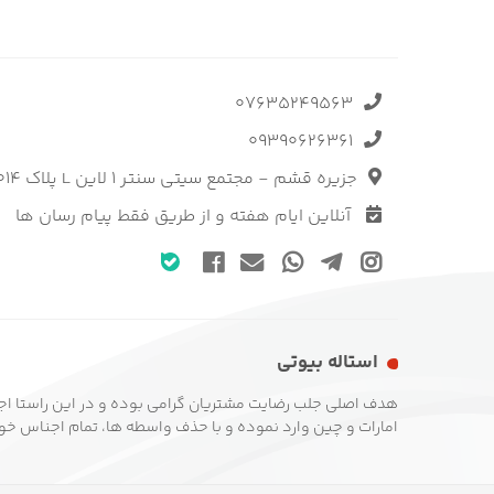
07635249563
09390626361
جزیره قشم - مجتمع سیتی سنتر 1 لاین L پلاک 1014 فروشگاه استاله
آنلاین ایام هفته و از طریق فقط پیام رسان ها
استاله بیوتی
هدف اصلی جلب رضایت مشتریان گرامی بوده و در این راستا اج
امارات و چین وارد نموده و با حذف واسطه ها، تمام اجناس خود ر