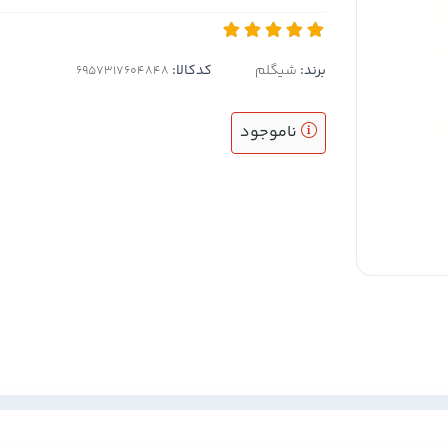
برند:
شیگلم
کدکالا:
ناموجود