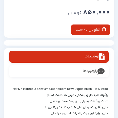
850,000
تومان
افزودن به سبد
توضیحات
بازخوردها
Marilyn Monroe X Sheglam Color Bloom Dewy Liquid Blush-Hollywood
رژگونه مایع دارای بافت ژل کرمی به لطافت شبنم
غلظت پیگمنت بسیار بالا و بافت سبک و مغذی
حاوی آنتی اکسیدان های شاداب کننده ویتامین C
دارای اپلیکاتور جهت بلندینگ آسان و حرفه ای