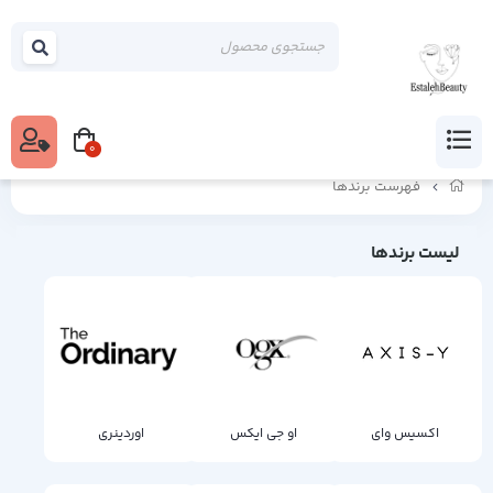
0
فهرست برندها
لیست برندها
اکسیس وای
او جی ایکس
اوردینری