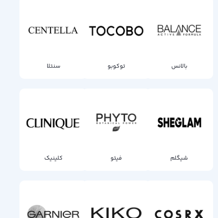
بالانس
توکوبو
سنتلا
شیگلم
فیتو
کلینیک