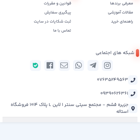
معرفی برندها
قوانین و مقررات
مقالات آموزشی
پیگیری سفارش
راهنمای خرید
ثبت شکایات در سایت
تماس با ما
شبکه های اجتماعی
07635249563
09390626361
جزیره قشم - مجتمع سیتی سنتر 1 لاین L پلاک 1014 فروشگاه
استاله