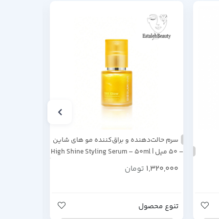
سرم حالت‌دهنده و براق‌کننده مو های شاین
ماسک مو ترم
– ۵۰ میل | High Shine Styling Serum – 50ml
پرمیوم تاچ شیسیدو
(در دو مدل)
1,320,000
تومان
1,240,000
ت
تنوع محصول
افزودن به 