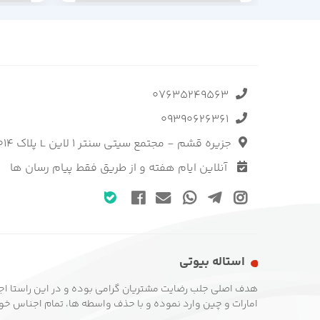
07635249563
09390626361
جزیره قشم - مجتمع سیتی سنتر 1 لاین L پلاک 1014 فروشگاه استاله
آنلاین ایام هفته و از طریق فقط پیام رسان ها
استاله بیوتی
هدف اصلی جلب رضایت مشتریان گرامی بوده و در این راستا اج
امارات و چین وارد نموده و با حذف واسطه ها، تمام اجناس خود ر