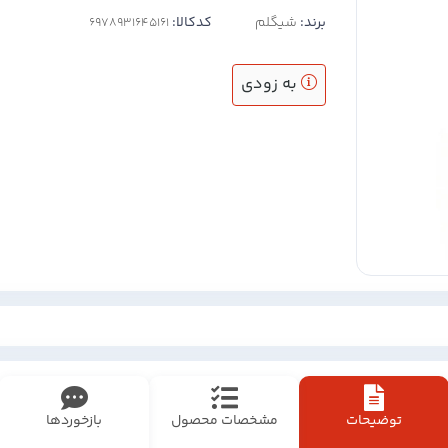
برند:
شیگلم
کدکالا:
به زودی
توضیحات
مشخصات محصول
بازخوردها