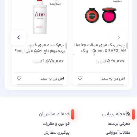
پودر رنگ موی موقت Harley
نرم‌کننده موی فینو
شا
Quinn X SHEGLAM - رنگ
پریمیوم تاچ ۵۵۰ میل | Fino
Mad Love Pink شیگلم
Premium Touch Hair
۵۵۰ میلی‌ل
00
1,570,000
520,000
تومان
تومان
Conditioner 550ml
افزودن به سبد
افزودن به سبد
اف
مجله زیبایی
خدمات مشتریان
معرفی برندها
قوانین و مقررات
مقالات آموزشی
پیگیری سفارش