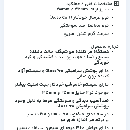
4️⃣ مشخصات فنی / عملکرد
سایز لوله:
25mm / 32mm
نوع فرساز: خودکار (Auto Curl)
نوع محافظ: ضد سوختگی
سرعت گرم شدن: سریع
درباره محصول :
دستگاه فر کننده مو شیگلم حالت دهنده
سریع
و
آسان مو
بدون ایجاد
کشیدگی و گره
خوردگی
دارای
پوشش سرامیکی GlossPro
و
سیستم آزاد
کننده یون منفی
دارای
سیستم خاموشی خودکار
جهت
امنیت بیشتر
موجود در
2 سایز 25mm و 35mm
ضد آسیب دیدگی
و
سوختگی موها به دلیل وجود
پوشش سرامیکی GlossPro
در
سه دمای متفاوت 170 ، 190 و 210
مناسب
برای
تمامی اندازه های مو
دارای
چرخش 360 درجه ای سیم
و استفاده
بسیار