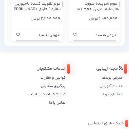
فوم شوینده صورت
تونر تقویت کننده نامبوزین
می
هارت‌لیف تنزیرو حجم 180
شماره 9 حاوی +NAD و PDRN
پوس
گرم
حجم 150 میلی لیتر
H2O بایودر
00
2,200,000
1,900,000
تومان
تومان
افزودن به سبد
افزودن به سبد
تن
مجله زیبایی
خدمات مشتریان
معرفی برندها
قوانین و مقررات
مقالات آموزشی
پیگیری سفارش
راهنمای خرید
ثبت شکایات در سایت
تماس با ما
شبکه های اجتماعی