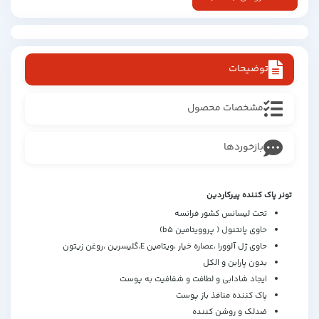
توضیحات
مشخصات محصول
بازخوردها
تونر پاک کننده پیرکاردین
تحت لیسانس کشور فرانسه
حاوی پانتنول ( پروویتامین b5)
حاوی ژل آلوورا ،عصاره خیار ،ویتامین E،گلیسرین ،روغن زیتون
بدون پارابن و الکل
ایجاد شادابی و لطافت و شفافیت به پوست
پاک کننده منافذ باز پوست
ضدلک و روشن کننده