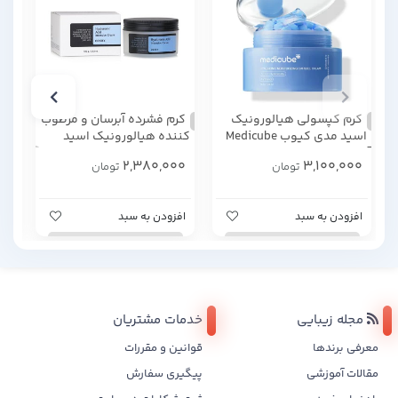
کرم کپسولی هیالورونیک
کرم فشرده آبرسان و مرطوب
کر
اسید مدی کیوب Medicube
کننده هیالورونیک اسید
کنن
آبرسان و مرطوب کننده پوست
کوزارکس 100 میل
50 میل
00
2,380,000
3,100,000
تومان
تومان
وزن 55 گرم
افزودن به سبد
افزودن به سبد
اف
مجله زیبایی
خدمات مشتریان
معرفی برندها
قوانین و مقررات
مقالات آموزشی
پیگیری سفارش