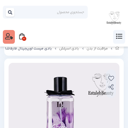
0
مراقبت از بدن
بادی اسپلش
بادی میست اوریجینال فارفاشا