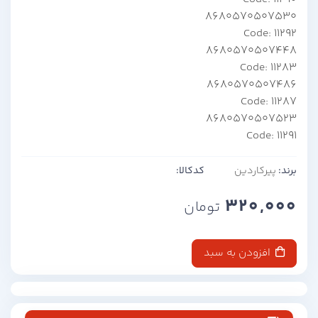
8680570507530
Code: 11292
8680570507448
Code: 11283
8680570507486
Code: 11287
8680570507523
Code: 11291
برند:
پیرکاردین
کدکالا:
320,000
تومان
افزودن به سبد