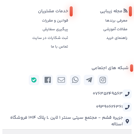
مجله زیبایی
خدمات مشتریان
معرفی برندها
قوانین و مقررات
مقالات آموزشی
پیگیری سفارش
راهنمای خرید
ثبت شکایات در سایت
تماس با ما
شبکه های اجتماعی
07635249563
09390626361
جزیره قشم - مجتمع سیتی سنتر 1 لاین L پلاک 1014 فروشگاه
استاله