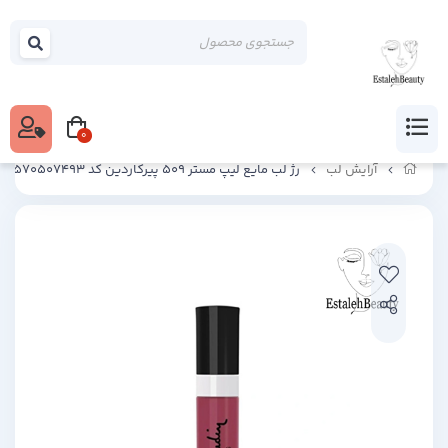
0
آرایش لب
رژ لب مایع لیپ مستر 509 پیرکاردین کد 8680570507493 Pierre Cardin lip master velvet