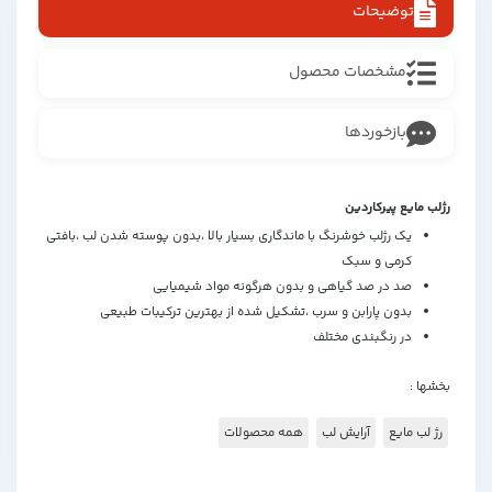
توضیحات
مشخصات محصول
بازخوردها
رژلب مایع پیرکاردین
یک رژلب خوشرنگ با ماندگاری بسیار بالا ،بدون پوسته شدن لب ،بافتی
کرمی و سبک
صد در صد گیاهی و بدون هرگونه مواد شیمیایی
بدون پارابن و سرب ،تشکیل شده از بهترین ترکیبات طبیعی
در رنگبندی مختلف
بخشها :
رژ لب مایع
آرایش لب
همه محصولات