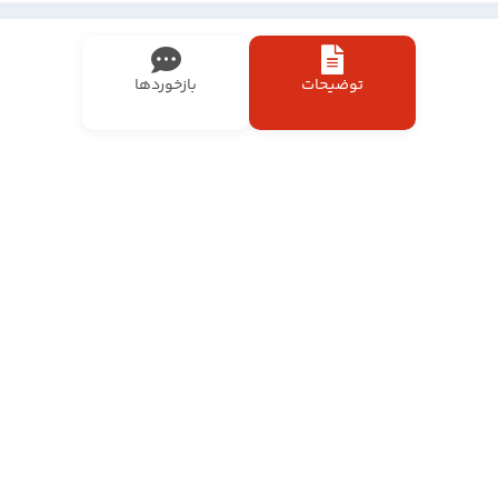
توضیحات
بازخوردها