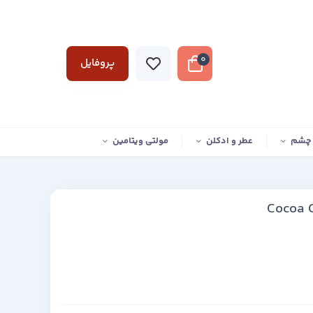
0
پروفایل
 چشم
عطر و ادکلن
مولتی ویتامین