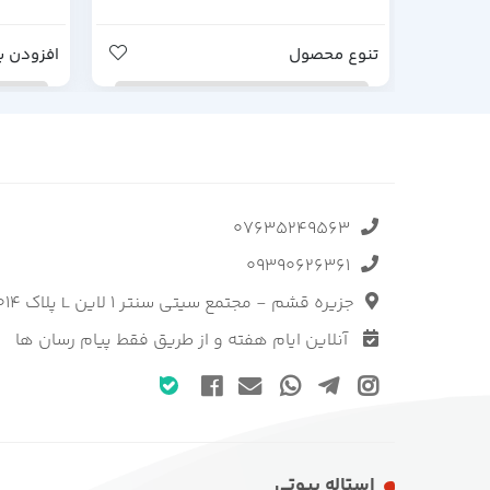
تنوع محصول
افزودن ب
07635249563
09390626361
جزیره قشم - مجتمع سیتی سنتر 1 لاین L پلاک 1014 فروشگاه استاله
آنلاین ایام هفته و از طریق فقط پیام رسان ها
استاله بیوتی