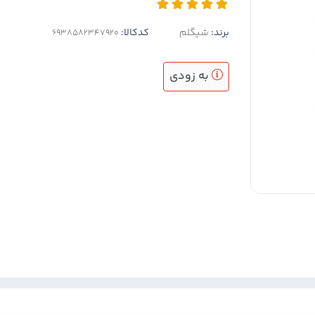
برند:
شیگلم
کدکالا:
به زودی