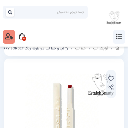
0
آرایش لب
خط لب
رژ لب و خط لب دو طرفه رنگ STRAWBERRY SORBET