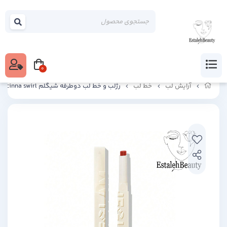
0
آرایش لب
خط لب
رژلب و خط لب دوطرفه شیگلم cinna swirl