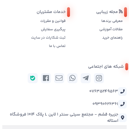
مجله زیبایی
خدمات مشتریان
معرفی برندها
قوانین و مقررات
مقالات آموزشی
پیگیری سفارش
راهنمای خرید
ثبت شکایات در سایت
تماس با ما
شبکه های اجتماعی
07635249563
09390626361
جزیره قشم - مجتمع سیتی سنتر 1 لاین L پلاک 1014 فروشگاه
استاله